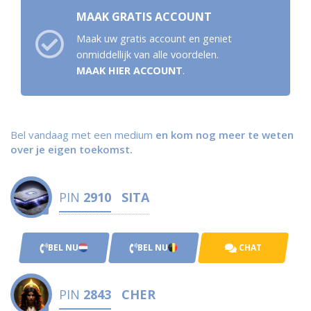
MAAK GRATIS ACCOUNT
Maak uw gratis account en geniet
onmiddellijk van alle voordelen.
MAAK HIER ACCOUNT
.
Bel vandaag met een medium
en kom nog meer te weten
over je eigen toekomst.
PIN
2910
SITA
BEL NU
BEL NU
CHAT
PIN
2843
CHER