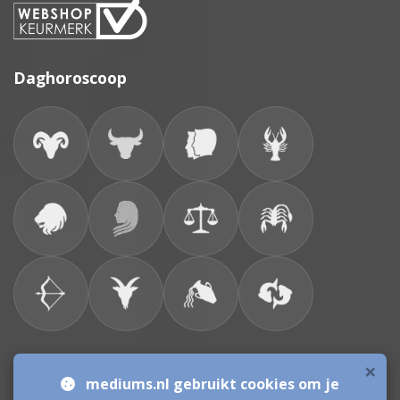
Daghoroscoop
×
Bronnen & sitemap
mediums.nl gebruikt cookies om je