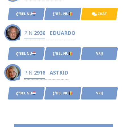
BEL NU
BEL NU
CHAT
PIN
2936
EDUARDO
BEL NU
BEL NU
VRIJ
PIN
2918
ASTRID
BEL NU
BEL NU
VRIJ