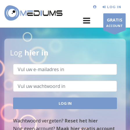
LOG IN
GRATIS
ACCOUNT
Log
hier in
Wachtwoord vergeten?
Reset het hier
Nog geen account?
Maak hier gratis account