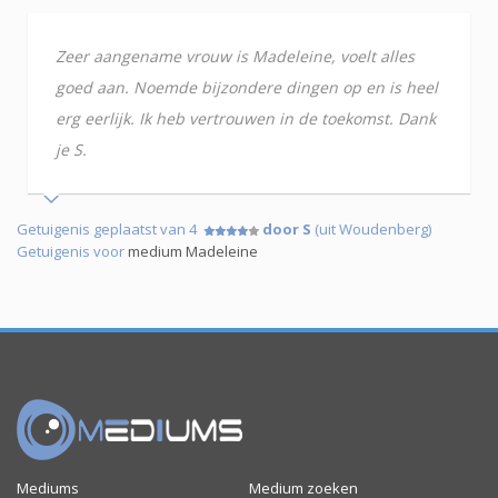
Zeer aangename vrouw is Madeleine, voelt alles
goed aan. Noemde bijzondere dingen op en is heel
erg eerlijk. Ik heb vertrouwen in de toekomst. Dank
je S.
Getuigenis geplaatst van 4
door S
(uit Woudenberg)
Getuigenis voor
medium Madeleine
Mediums
Medium zoeken