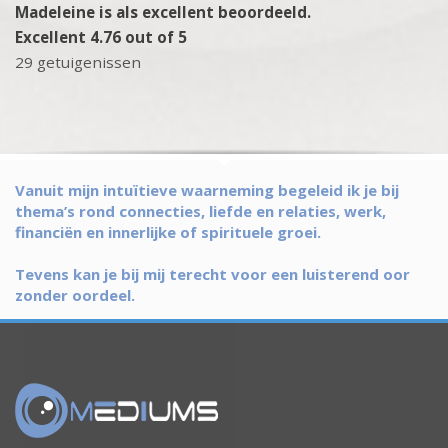
Madeleine is als excellent beoordeeld.
Excellent 4.76 out of 5
29 getuigenissen
Vanuit mijn intuïtieve waarneming begeleid ik je bij
thema’s rond connecties, liefde en relaties, werk,
financiën en innerlijke of spirituele groei.
Tevens kan je bij mij terecht voor een luisterend oor
zonder oordeel.