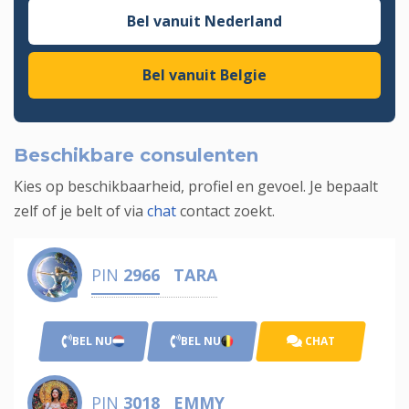
Bel vanuit Nederland
Bel vanuit Belgie
Beschikbare consulenten
Kies op beschikbaarheid, profiel en gevoel. Je bepaalt
zelf of je belt of via
chat
contact zoekt.
PIN
2966
TARA
BEL NU
BEL NU
CHAT
PIN
3018
EMMY