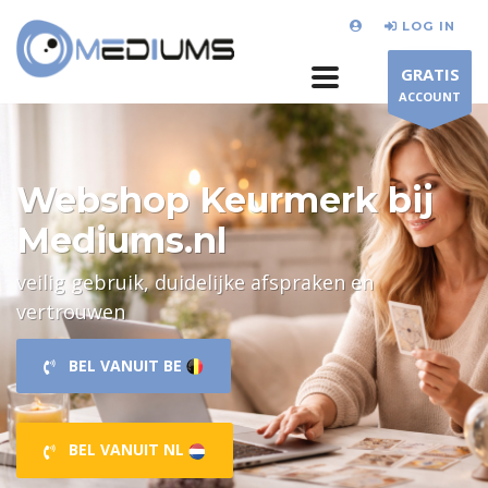
LOG IN
GRATIS
ACCOUNT
Webshop Keurmerk bij
Mediums.nl
veilig gebruik, duidelijke afspraken en
vertrouwen
BEL VANUIT BE
BEL VANUIT NL