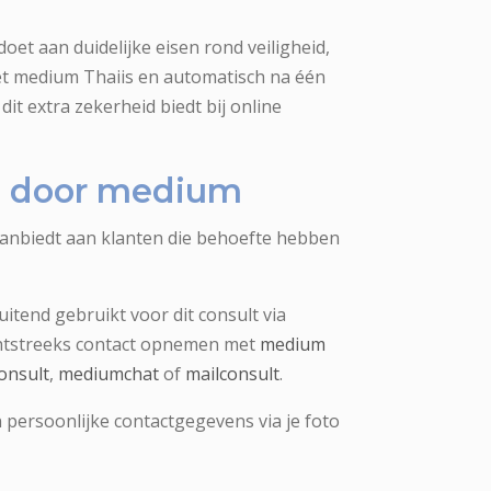
oet aan duidelijke eisen rond veiligheid,
et medium Thaiis en automatisch na één
dit extra zekerheid biedt bij online
ng door medium
aanbiedt aan klanten die behoefte hebben
uitend gebruikt voor dit consult via
chtstreeks contact opnemen met
medium
onsult
,
mediumchat
of
mailconsult
.
 persoonlijke contactgegevens via je foto