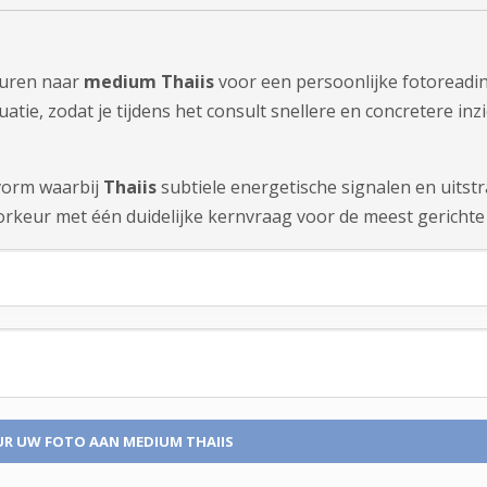
sturen naar
medium Thaiis
voor een persoonlijke fotoreadin
tie, zodat je tijdens het consult snellere en concretere inzi
tvorm waarbij
Thaiis
subtiele energetische signalen en uitst
rkeur met één duidelijke kernvraag voor de meest gerichte 
R UW FOTO
AAN MEDIUM THAIIS