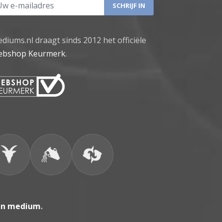
 e-mailadres
diums.nl draagt sinds 2012 het officiële
bshop Keurmerk
.
en medium
.