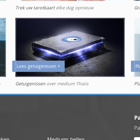
Trek uw tarotkaart
elke dag opnieuw
Gr
Lees getuigenissen +
Pl
n
Getuigenissen
over medium Thaiis
Pl
P
Pa
eken
Mediums bellen