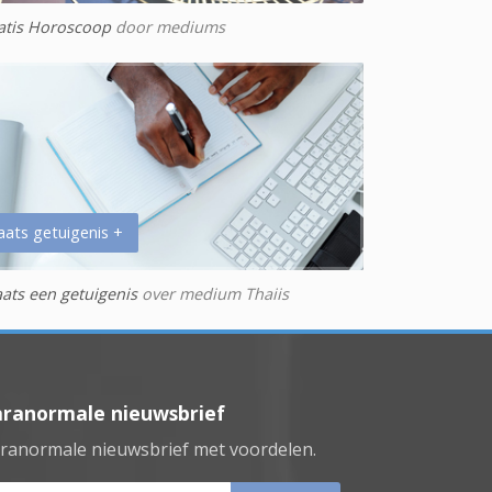
atis Horoscoop
door mediums
aats getuigenis +
aats een getuigenis
over medium Thaiis
aranormale nieuwsbrief
ranormale nieuwsbrief met voordelen.