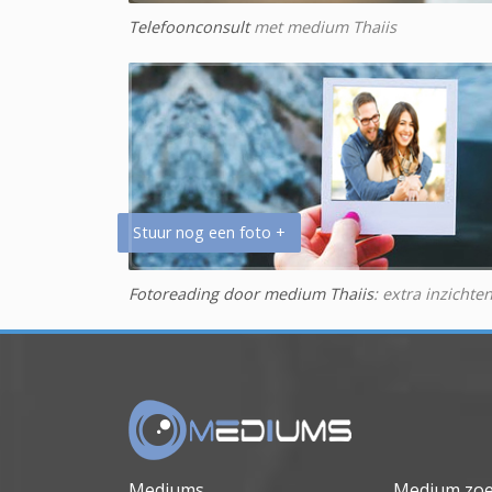
Telefoonconsult
met medium Thaiis
Stuur nog een foto +
Fotoreading door medium Thaiis
: extra inzichte
Mediums
Medium zo