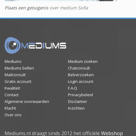
Plaats een getuigenis
over medium Sofia
Mediums
Medium zoeken
Mediums bellen
Chatconsult
Mailconsult
Belverzoeken
Gratis account
Login account
Kwaliteit
F.A.Q
Contact
Privacybeleid
Algemene voorwaarden
Disclaimer
Klacht
Inzichten
Over ons
Mediums.nl draagt sinds 2012 het officiële
Webshop