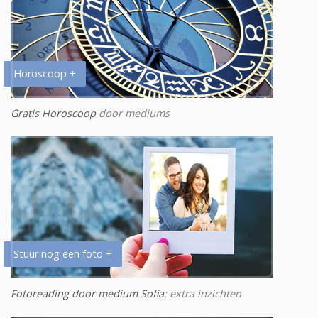
Horoscoop +
Gratis Horoscoop
door mediums
Stuur nog een foto +
Fotoreading door medium Sofia
: extra inzichten