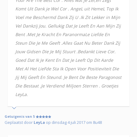
Your Are The Best Cor . Alles wat je Zei,en Zegt
Komt Uit Dank je Wel Cor . AngeL uit HemeL Top Ik
Voel me Beschermd Dank Zij U .Ik Zit Lekker in Mijn
Vel Dankzij Jou. Gellukig Dat Je Leeft En Aan Mijn Zij
Bent .Met Je Kracht En ParanormaLe Liefde En
Steun Die Je Me Geeft .Alles Gaat Nu Beter Dank Zij
Jouw Gidsen Die Je Mij Stuurt .Bedankt Lieve Cor.
Goed Dat Ik Je Kent En Dat Je Leeft Op Dit Aarde
Met Al Het LieFde Sta Ik Open Voor Positieviteit Die
Jij Mij Geeft En Steund. Je Bent De Beste Paragonost
Die Bestaat .Je Verdiend Miljoen Sterren . Groetjes
LeyLa.
Getuigenis van 5
Geplaatst door
LeyLa
op dinsdag 4 juli 2017 om 8u48