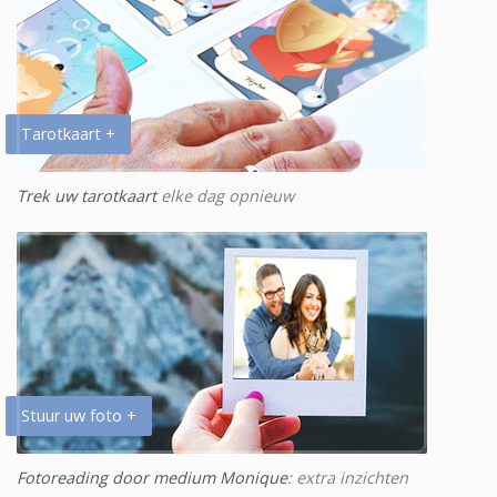
Tarotkaart +
Trek uw tarotkaart
elke dag opnieuw
Stuur uw foto +
Fotoreading door medium Monique
: extra inzichten