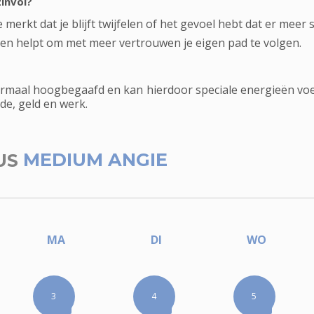
invol?
rkt dat je blijft twijfelen of het gevoel hebt dat er meer s
en helpt om met meer vertrouwen je eigen pad te volgen.
maal hoogbegaafd en kan hierdoor speciale energieën voe
fde, geld en werk.
US
MEDIUM ANGIE
MA
DI
WO
3
4
5