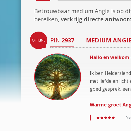
Betrouwbaar medium Angie is op 
bereiken,
verkrijg directe antwoo
PIN
2937
MEDIUM
ANGI
OFFLINE
Hallo en welkom 
Ik ben Helderziend
met liefde en lich
goed gesprek, een 
Warme groet Ang
Med