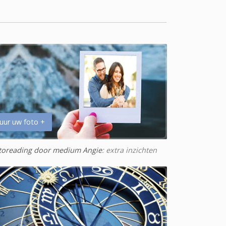
uur uw foto +
toreading door medium Angie
: extra inzichten