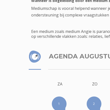
Wanneer is begeleiding door een medium z
Mediumschap is vooral helpend wanneer je me
ondersteuning bij complexe vraagstukken 
Een medium zoals medium Angie is paranor
op verschillende vlakken zoals: relaties, lie
AGENDA AUGUST
ZA
ZO
1
2