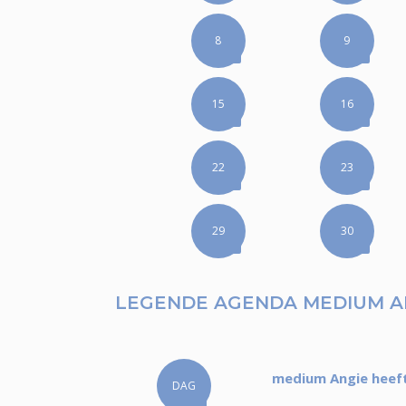
8
9
15
16
22
23
29
30
LEGENDE AGENDA MEDIUM A
medium Angie heeft
DAG