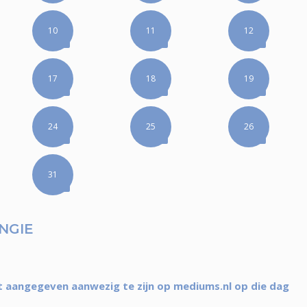
10
11
12
17
18
19
24
25
26
31
NGIE
 aangegeven aanwezig te zijn op mediums.nl op die dag