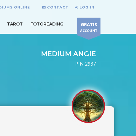
DIUMS ONLINE
CONTACT
LOG IN
TAROT
FOTOREADING
GRATIS
ACCOUNT
MEDIUM ANGIE
PIN 2937