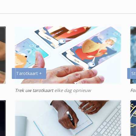
Tarotkaart +
St
Trek uw tarotkaart
elke dag opnieuw
Fo