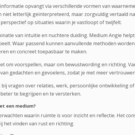
formatie opvangt via verschillende vormen van waarnemen, 
niet letterlijk geïnterpreteerd, maar zorgvuldig vertaald na
perspectief op situaties waarin je vastloopt of twijfelt.
inatie van intuïtie en nuchtere duiding. Medium Angie helpt
peelt. Waar passend kunnen aanvullende methoden worden i
eren en concreet toepasbaar te maken.
iet om voorspellen, maar om bewustwording en richting. Va
n van gedachten en gevoelens, zodat je met meer vertrouwe
ij vragen over relaties, werk, persoonlijke ontwikkeling o
 beter te begrijpen en te versterken.
met een medium?
rwachten waarin ruimte is voor inzicht en reflectie. Het con
 het vinden van rust en richting.