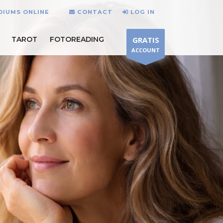
DIUMS ONLINE
CONTACT
LOG IN
TAROT
FOTOREADING
GRATIS
ACCOUNT