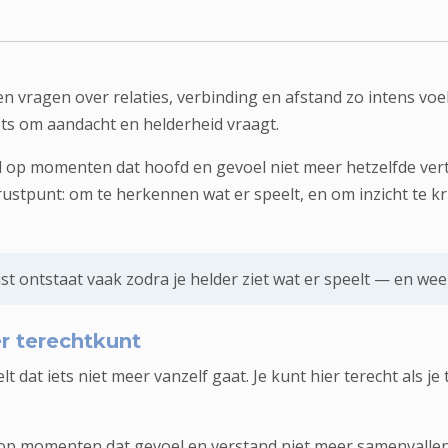
n vragen over relaties, verbinding en afstand zo intens voe
ets om aandacht en helderheid vraagt.
 op momenten dat hoofd en gevoel niet meer hetzelfde vertel
ustpunt: om te herkennen wat er speelt, en om inzicht te krij
st ontstaat vaak zodra je helder ziet wat er speelt — en weer
er terechtkunt
at iets niet meer vanzelf gaat. Je kunt hier terecht als je tw
op momenten dat gevoel en verstand niet meer samenvallen.