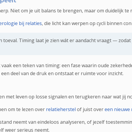
peelt
erp. Niet om je uit balans te brengen, maar om duidelijk te 
rologie bij relaties
, die licht kan werpen op cycli binnen con
 toeval. Timing laat je zien wát er aandacht vraagt — zodat 
at vaak een teken van timing: een fase waarin oude zekerhe
een deel van de druk en ontstaat er ruimte voor inzicht.
n met leven op losse signalen en terugkeren naar wat jij nod
elpen om te lezen over
relatieherstel
of juist over
een nieuwe r
fstand neemt van eindeloos analyseren, of jezelf toestemmin
lf weer serieus neemt.