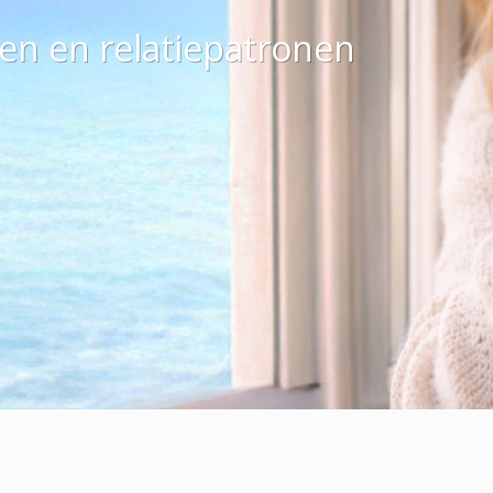
gen en relatiepatronen
S