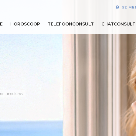
52 ME
E
HOROSCOOP
TELEFOONCONSULT
CHATCONSULT
onen | mediums