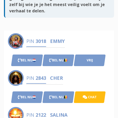
zelf bij wie je je het meest veilig voelt om je
verhaal te delen.
PIN
3018
EMMY
BEL NU
BEL NU
VRIJ
PIN
2843
CHER
BEL NU
BEL NU
CHAT
PIN
2122
SALINA