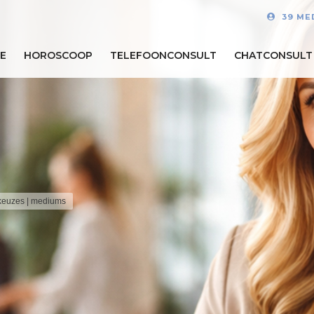
39 ME
E
HOROSCOOP
TELEFOONCONSULT
CHATCONSULT
ekeuzes | mediums