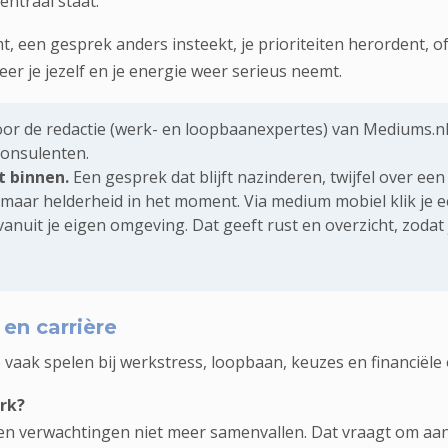
ntraal staat.
 een gesprek anders insteekt, je prioriteiten herordent, o
er je jezelf en je energie weer serieus neemt.
or de redactie (werk- en loopbaanexpertes) van Mediums.nl 
consulenten.
 binnen.
Een gesprek dat blijft nazinderen, twijfel over een
, maar helderheid in het moment. Via
medium mobiel
klik je
anuit je eigen omgeving. Dat geeft rust en overzicht, zoda
en carrière
vaak spelen bij werkstress, loopbaan, keuzes en financiële
erk?
en verwachtingen niet meer samenvallen. Dat vraagt om aand