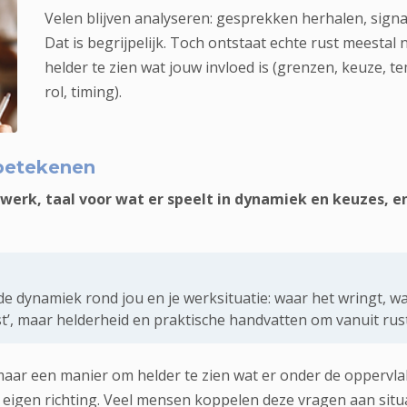
Velen blijven analyseren: gesprekken herhalen, sign
Dat is begrijpelijk. Toch ontstaat echte rust meestal
helder te zien wat jouw invloed is (grenzen, keuze, te
rol, timing).
n: herken patronen, bewaak grenzen en kies een haalbare vo
betekenen
 werk, taal voor wat er speelt in dynamiek en keuzes, 
n de dynamiek rond jou en je werksituatie: waar het wringt,
t’, maar helderheid en praktische handvatten om vanuit rust
aar een manier om helder te zien wat er onder de oppervlak
eigen richting. Veel mensen koppelen deze vragen aan situ