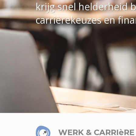
krijg snel helderheid 
carrièrekeuzes en finan
WERK & CARRIèRE