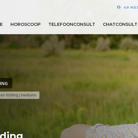
49 ME
E
HOROSCOOP
TELEFOONCONSULT
CHATCONSULT
ING
 en richting | mediums
iding