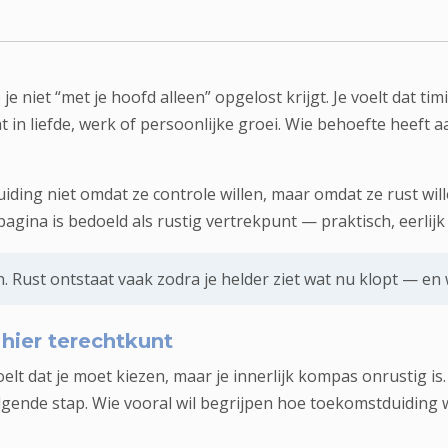
 niet “met je hoofd alleen” opgelost krijgt. Je voelt dat ti
at in liefde, werk of persoonlijke groei. Wie behoefte heeft 
ng niet omdat ze controle willen, maar omdat ze rust willen
 pagina is bedoeld als rustig vertrekpunt — praktisch, eerlij
n. Rust ontstaat vaak zodra je helder ziet wat nu klopt — en
hier terechtkunt
 dat je moet kiezen, maar je innerlijk kompas onrustig is. J
olgende stap. Wie vooral wil begrijpen hoe toekomstduiding w