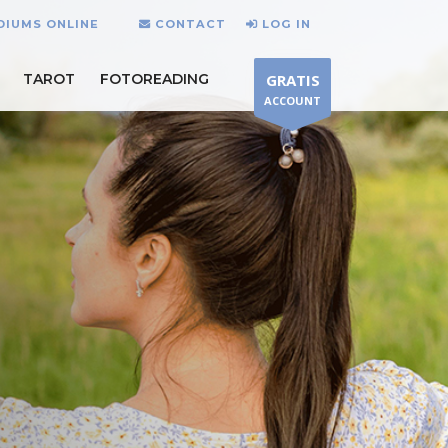
DIUMS ONLINE
CONTACT
LOG IN
TAROT
FOTOREADING
GRATIS
ACCOUNT