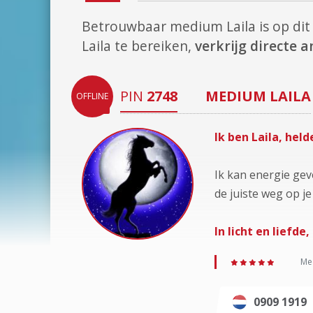
Betrouwbaar medium Laila is op d
Laila te bereiken,
verkrijg directe
PIN
2748
MEDIUM
LAILA
OFFLINE
Ik ben Laila, hel
Ik kan energie ge
de juiste weg op je
In licht en liefde
Med
0909 1919