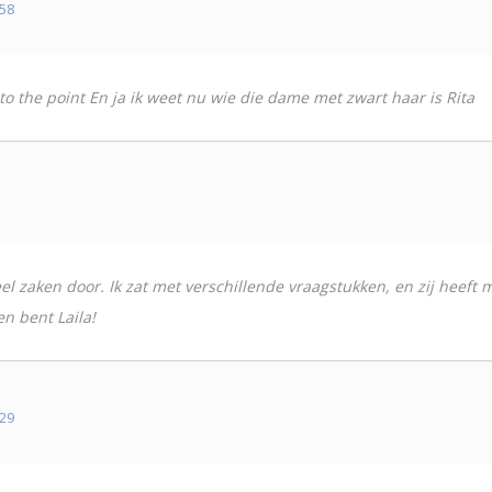
58
o the point En ja ik weet nu wie die dame met zwart haar is Rita
t veel zaken door. Ik zat met verschillende vraagstukken, en zij he
en bent Laila!
29