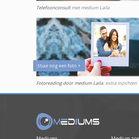
Telefoonconsult
met medium Laila
Stuur nog een foto +
Fotoreading door medium Laila
: extra inzichten
Mediums
Medium zo