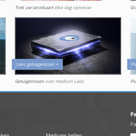
Trek uw tarotkaart
elke dag opnieuw
Gr
Lees getuigenissen +
Pl
Getuigenissen
over medium Laila
Pl
P
Pa
eken
Mediums bellen