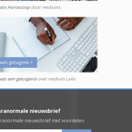
atis Horoscoop
door mediums
aats getuigenis +
aats een getuigenis
over medium Laila
aranormale nieuwsbrief
ranormale nieuwsbrief met voordelen.