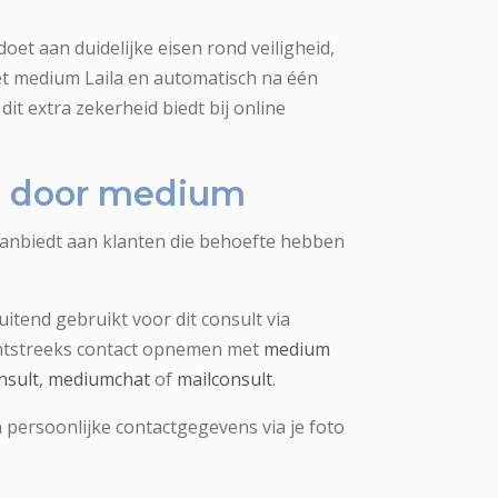
oet aan duidelijke eisen rond veiligheid,
et medium Laila en automatisch na één
dit extra zekerheid biedt bij online
ng door medium
aanbiedt aan klanten die behoefte hebben
uitend gebruikt voor dit consult via
chtstreeks contact opnemen met
medium
nsult
,
mediumchat
of
mailconsult
.
 persoonlijke contactgegevens via je foto