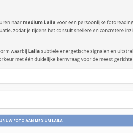
sturen naar
medium Laila
voor een persoonlijke fotoreading
tie, zodat je tijdens het consult snellere en concretere inzi
tvorm waarbij
Laila
subtiele energetische signalen en uitstr
rkeur met één duidelijke kernvraag voor de meest gerichte 
UR UW FOTO
AAN MEDIUM LAILA