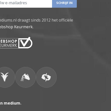
 e-mailadres
diums.nl draagt sinds 2012 het officiële
bshop Keurmerk
.
en medium
.