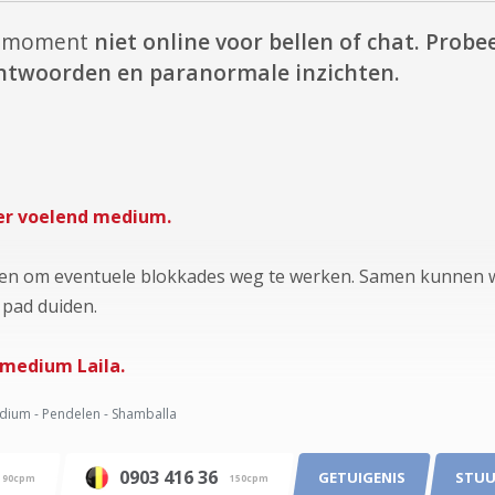
it moment
niet online voor bellen of chat.
Probee
 antwoorden en paranormale inzichten.
der voelend medium.
ven om eventuele blokkades weg te werken. Samen kunnen w
 pad duiden.
, medium Laila.
ium - Pendelen - Shamballa
0903 416 36
GETUIGENIS
STUU
90cpm
150cpm