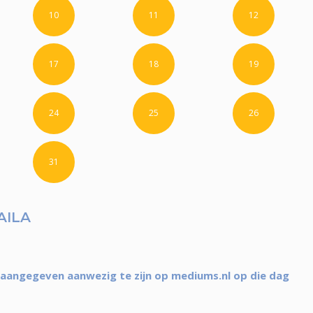
10
11
12
17
18
19
24
25
26
31
AILA
 aangegeven aanwezig te zijn op mediums.nl op die dag