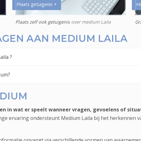
Plaats getuigenis +
H
Plaats zelf ook getuigenis
over medium Laila
Gr
AGEN AAN MEDIUM LAILA
ila ?
ium?
EDIUM
en in wat er speelt wanneer vragen, gevoelens of situa
lange ervaring ondersteunt Medium Laila bij het herkennen 
formatie opvangt via verschillende vormen van waarnemen, 