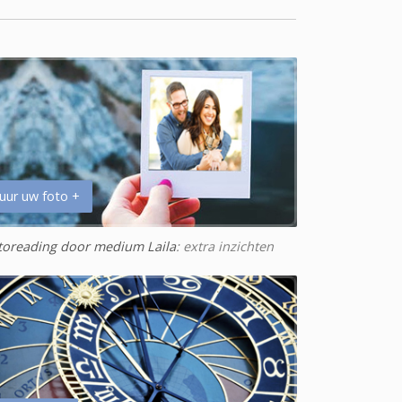
uur uw foto +
toreading door medium Laila
: extra inzichten