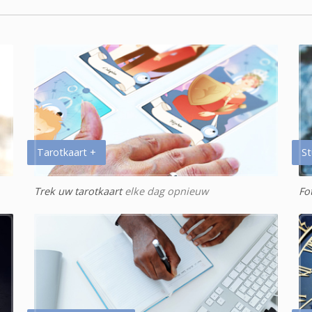
Tarotkaart +
St
Trek uw tarotkaart
elke dag opnieuw
Fo