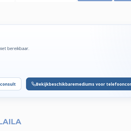
iet bereikbaar.
consult
Bekijk
beschikbare
mediums voor telefoonco
LAILA