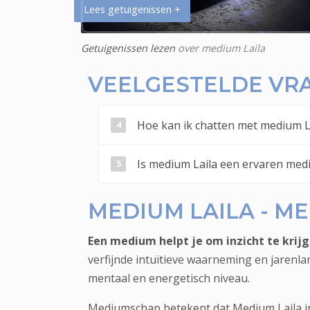
Lees getuigenissen +
Getuigenissen lezen
over medium Laila
VEELGESTELDE VR
Hoe kan ik chatten met medium La
Is medium Laila een ervaren med
MEDIUM LAILA - M
Een medium helpt je om inzicht te krijg
verfijnde intuïtieve waarneming en jaren
mentaal en energetisch niveau.
Mediumschap betekent dat Medium Laila in