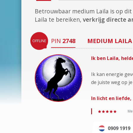
Betrouwbaar medium Laila is op d
Laila te bereiken,
verkrijg directe
PIN
2748
MEDIUM
LAILA
OFFLINE
Ik ben Laila, hel
Ik kan energie ge
de juiste weg op je
In licht en liefde
Med
0909 1919