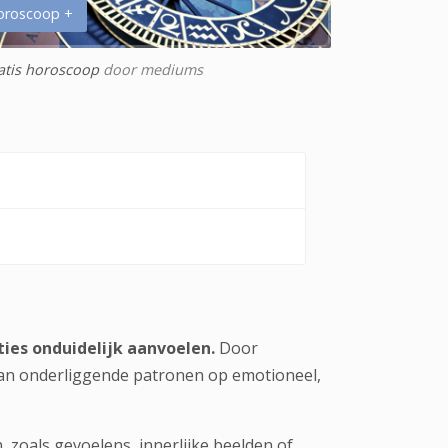
oroscoop +
atis horoscoop
door mediums
ties onduidelijk aanvoelen.
Door
van onderliggende patronen op emotioneel,
zoals gevoelens, innerlijke beelden of