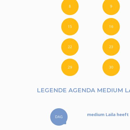
8
9
15
16
22
23
29
30
LEGENDE AGENDA MEDIUM L
medium Laila heeft
DAG