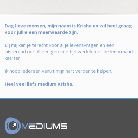
Dag lieve mensen, mijn naam is Krisha en wil heel graag
voor jullie een meerwaarde zijn.
Bij mij kan je terecht voor al je levensvragen en een
luisterend oor. Al een geruime tijd werk ik met de lenormand
kaarten.
Ik hoop iedereen vanuit mijn hart verder te helpen.
Heel veel liefs medium Krisha.