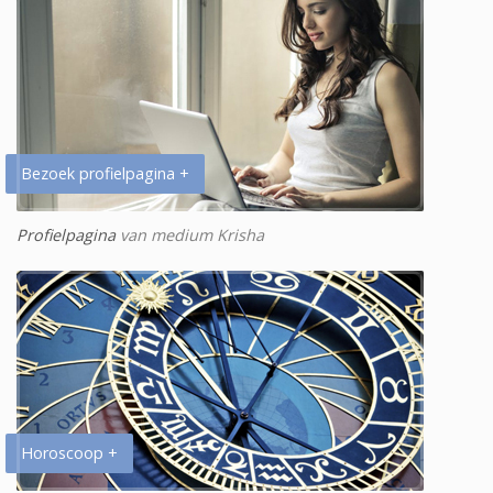
Bezoek profielpagina +
Profielpagina
van medium Krisha
Horoscoop +