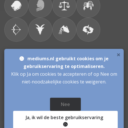
×
Bronnen & sitemap
mediums.nl gebruikt cookies om je
gebruikservaring te optimaliseren.
Consulenten
Klik op Ja om cookies te accepteren of op Nee om
niet-noodzakelijke cookies te weigeren.
Vacatures Mediums
Werken als Medium
Inloggen als Medium
Nee
Mediums.nl
© sinds 2006 - 2026
- mediums Nederland
Ja
, ik wil de beste gebruikservaring
Paranormale Hulplijn:mediums geven inzicht en