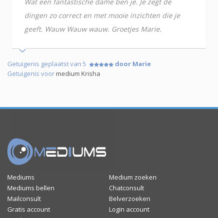
Wat een fantastische dame ben je. Je zegt de
dingen zo correct en met mooie inzichten die je
geeft. Wauw Wauw wauw. Groetjes Marie.
Getuigenis geplaatst van 5
door Marie
Getuigenis voor
medium Krisha
Mediums
Medium zoeken
Mediums bellen
Chatconsult
Mailconsult
Belverzoeken
Gratis account
Login account