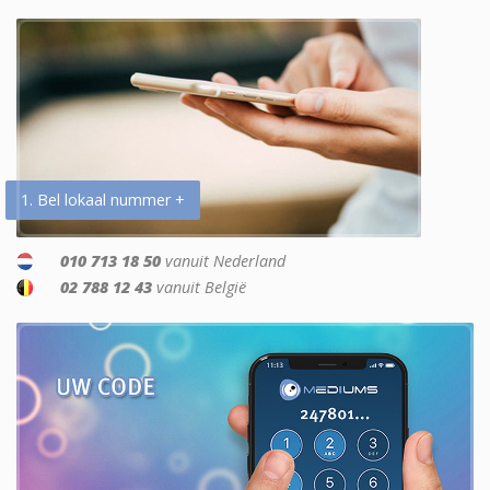
1. Bel lokaal nummer +
010 713 18 50
vanuit Nederland
02 788 12 43
vanuit België