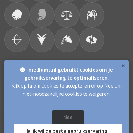
×
Bronnen & sitemap
mediums.nl gebruikt cookies om je
gebruikservaring te optimaliseren.
Consulenten
Klik op Ja om cookies te accepteren of op Nee om
niet-noodzakelijke cookies te weigeren.
Vacatures Mediums
Werken als Medium
Inloggen als Medium
Nee
Mediums.nl
© sinds 2006 - 2026
- mediums Nederland
Ja
, ik wil de beste gebruikservaring