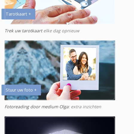
Tarotkaart +
Trek uw tarotkaart
elke dag opnieuw
Stuur uw foto +
Fotoreading door medium Olga
: extra inzichten