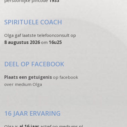
persoonlijke pincode
1933
SPIRITUELE COACH
Olga gaf laatste telefoonconsult op
8 augustus 2026
om
16u25
DEEL OP FACEBOOK
Plaats een getuigenis
op facebook
over medium Olga
16 JAAR ERVARING
Olga is
al 16 jaar
actief op mediums.nl