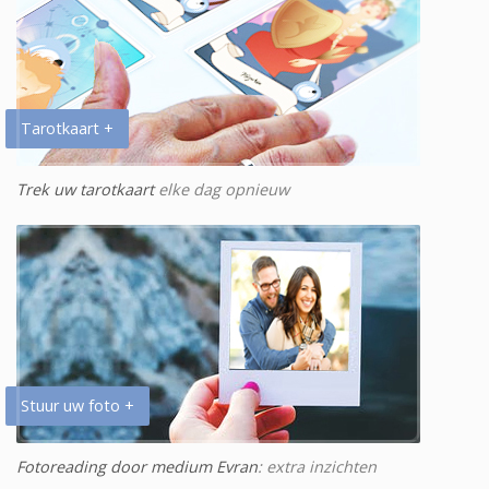
Tarotkaart +
Trek uw tarotkaart
elke dag opnieuw
Stuur uw foto +
Fotoreading door medium Evran
: extra inzichten