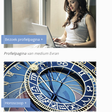
Bezoek profielpagina +
Profielpagina
van medium Evran
Horoscoop +