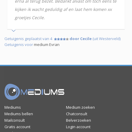
erna al terug bezet. Bedankt alvast om toch eens te
kijken ik wacht geduldig af en laat hem komen xx
groetjes Cecile.
Getuigenis geplaatst van 4
door Cecile
(uit Westerveld)
Getuigenis voor
medium Evran
Mediums
Medium zoeken
Mediums bellen
Chatconsult
Mailconsult
Belverzoeken
Gratis account
Login account