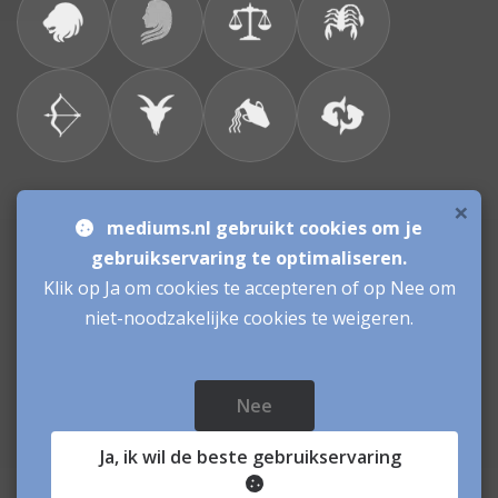
×
Bronnen & sitemap
mediums.nl gebruikt cookies om je
gebruikservaring te optimaliseren.
Consulenten
Klik op Ja om cookies te accepteren of op Nee om
niet-noodzakelijke cookies te weigeren.
Vacatures Mediums
Werken als Medium
Inloggen als Medium
Nee
Mediums.nl
© sinds 2006 - 2026
- mediums Nederland
Ja
, ik wil de beste gebruikservaring
Paranormale Hulplijn:mediums geven inzicht en