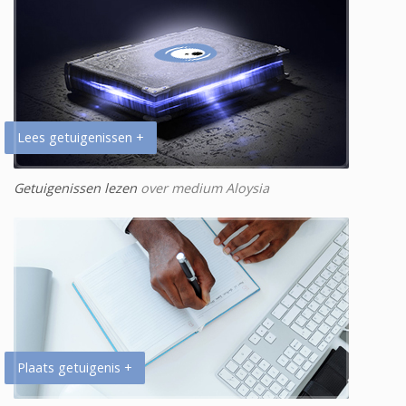
Lees getuigenissen +
Getuigenissen lezen
over medium Aloysia
Plaats getuigenis +