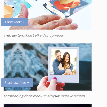
Tarotkaart +
Trek uw tarotkaart
elke dag opnieuw
Stuur uw foto +
Fotoreading door medium Aloysia
: extra inzichten