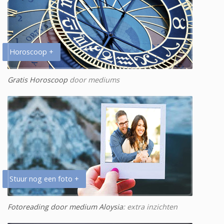
Horoscoop +
Gratis Horoscoop
door mediums
Stuur nog een foto +
Fotoreading door medium Aloysia
: extra inzichten