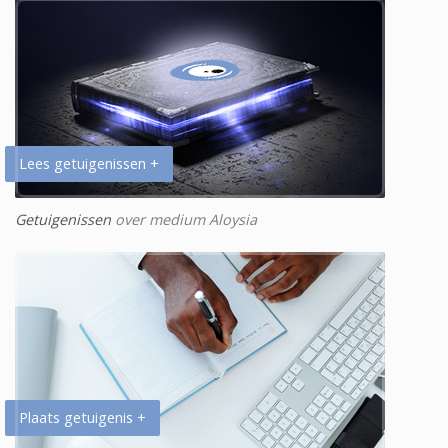
Lees getuigenissen +
Getuigenissen
over medium Aloysia
Plaats getuigenis +