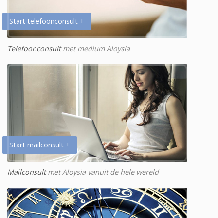
Start telefoonconsult +
Telefoonconsult
met medium Aloysia
Start mailconsult +
Mailconsult
met Aloysia vanuit de hele wereld