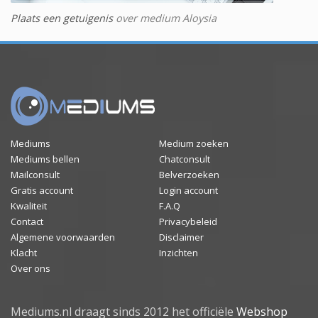
Plaats een getuigenis
over medium Aloysia
Mediums
Medium zoeken
Mediums bellen
Chatconsult
Mailconsult
Belverzoeken
Gratis account
Login account
Kwaliteit
F.A.Q
Contact
Privacybeleid
Algemene voorwaarden
Disclaimer
Klacht
Inzichten
Over ons
Mediums.nl draagt sinds 2012 het officiële
Webshop