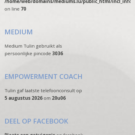
/home/web/domains/mediums.lu/public_html/incl_info
on line
70
MEDIUM
Medium Tulin gebruikt als
persoonlijke pincode
3036
EMPOWERMENT COACH
Tulin gaf laatste telefoonconsult op
5 augustus 2026
om
20u06
DEEL OP FACEBOOK
Plaats een getuigenis
op facebook