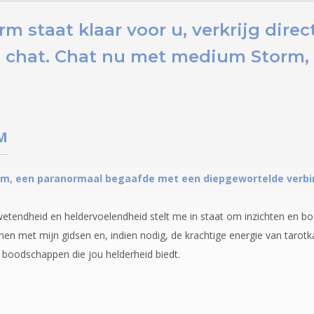
 staat klaar voor u,
verkrijg dire
 chat.
Chat nu
met medium Storm, e
M
m, een paranormaal begaafde met een diepgewortelde verbindi
etendheid en heldervoelendheid stelt me in staat om inzichten en bo
en met mijn gidsen en, indien nodig, de krachtige energie van tarot
le boodschappen die jou helderheid biedt.