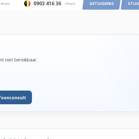
0903 416 36
GETUIGENIS
STUU
90cpm
150cpm
t niet bereikbaar.
foonconsult