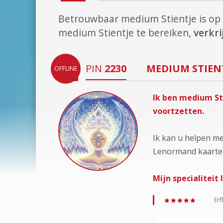
Betrouwbaar medium Stientje is o
medium Stientje te bereiken,
verkr
PIN
2230
MEDIUM
STIEN
OFFLINE
Ik ben medium St
voortzetten.
Ik kan u helpen me
Lenormand kaarten
Mijn specialiteit 
Erf