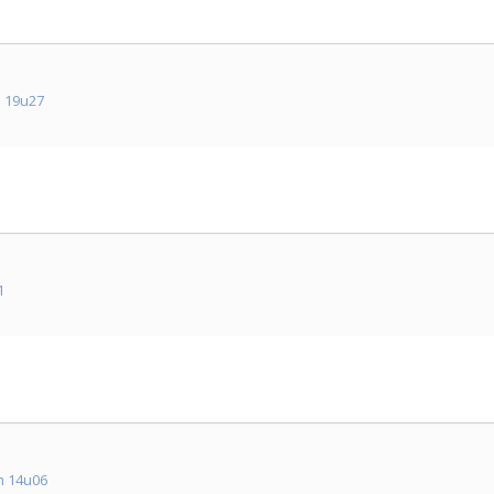
 19u27
1
m 14u06