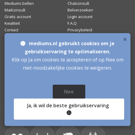
Mediums bellen
Chatconsult
Mailconsult
Belverzoeken
Gratis account
Login account
Kwaliteit
F.A.Q
Contact
Privacybeleid
Algemene voorwaarden
Disclaimer
×
mediums.nl gebruikt cookies om je
Klacht
Inzichten
Over ons
gebruikservaring te optimaliseren.
Klik op Ja om cookies te accepteren of op Nee om
niet-noodzakelijke cookies te weigeren.
Mediums.nl draagt sinds 2012 het officiële
Webshop
Keurmerk
.
Nee
Ja
, ik wil de beste gebruikservaring
Daghoroscoop