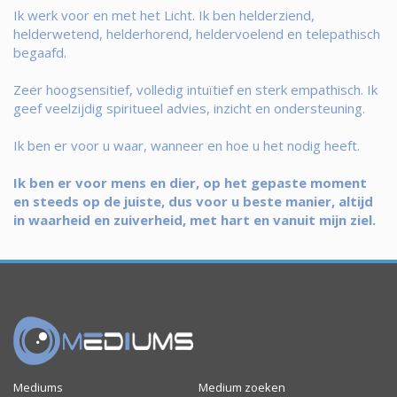
Ik werk voor en met het Licht. Ik ben helderziend,
helderwetend, helderhorend, heldervoelend en telepathisch
begaafd.
Zeer hoogsensitief, volledig intuïtief en sterk empathisch. Ik
geef veelzijdig spiritueel advies, inzicht en ondersteuning.
Ik ben er voor u waar, wanneer en hoe u het nodig heeft.
Ik ben er voor mens en dier, op het gepaste moment
en steeds op de juiste, dus voor u beste manier, altijd
in waarheid en zuiverheid, met hart en vanuit mijn ziel.
Mediums
Medium zoeken