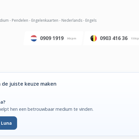
ium - Pendelen - Engelenkaarten - Nederlands - Engels
0909 1919
0903 416 36
90cpm
150c
 de juiste keuze maken
na?
helpt hen een betrouwbaar medium te vinden.
 Luna