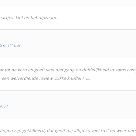
aartjes. Lief en behulpzaam.
5 om 11u03
t tot de kern en geeft veel diepgang en duidelijkheid in soms comp
 een welverdiende review. Dikke knuffel I. D.
 9u57
ingen zijn getailleerd, dat geeft mij altijd zo veel rust en weer per