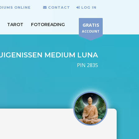
DIUMS ONLINE
CONTACT
LOG IN
TAROT
FOTOREADING
GRATIS
ACCOUNT
UIGENISSEN MEDIUM LUNA
PIN 2835