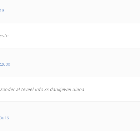
19
este
22u00
 zonder al teveel info xx dankjewel diana
13u16