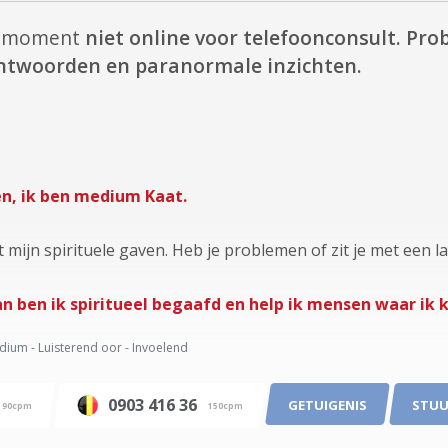
it moment
niet online voor telefoonconsult.
Prob
 antwoorden en paranormale inzichten.
en, ik ben medium Kaat.
t mijn spirituele gaven. Heb je problemen of zit je met een l
an ben ik spiritueel begaafd en help ik mensen waar ik 
ium - Luisterend oor - Invoelend
0903 416 36
GETUIGENIS
STUU
90cpm
150cpm