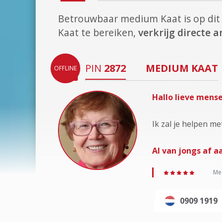
Betrouwbaar medium Kaat is op d
Kaat te bereiken,
verkrijg directe
PIN
2872
MEDIUM
KAAT
OFFLINE
Hallo lieve mens
Ik zal je helpen me
Al van jongs af a
Med
0909 1919