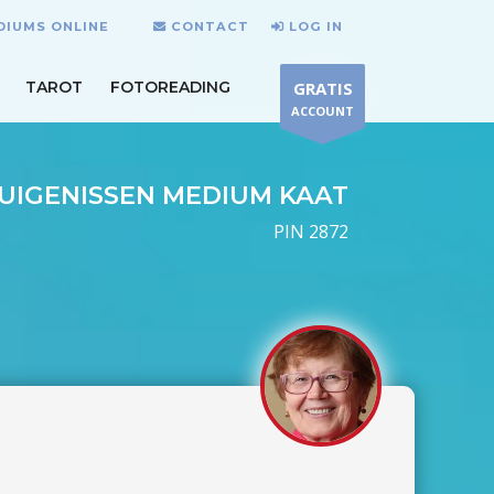
DIUMS ONLINE
CONTACT
LOG IN
TAROT
FOTOREADING
GRATIS
ACCOUNT
UIGENISSEN MEDIUM KAAT
PIN 2872