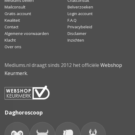
Mediums bellen
Chatconsult
Mailconsult
Belverzoeken
Gratis account
Login account
Kwaliteit
F.A.Q
Contact
Privacybeleid
Algemene voorwaarden
Disclaimer
Klacht
Inzichten
Over ons
Mediums.nl draagt sinds 2012 het officiële
Webshop
Keurmerk
.
Daghoroscoop