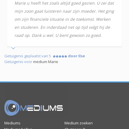
Marie u heeft het zoals altijd goed gezien. U zei dat
mijn zoon gaat luisteren naar zijn moeder. Het ging
om zijn financiele situatie in de toekomst. Werken
en studeren. En inderdaad net op tijd volgt hij de
raad op. Dank u wel. U bent gewoon zo goed.
Getuigenis geplaatst van 5
door Ilse
Getuigenis voor
medium Marie
Mediums
Medium zoeken