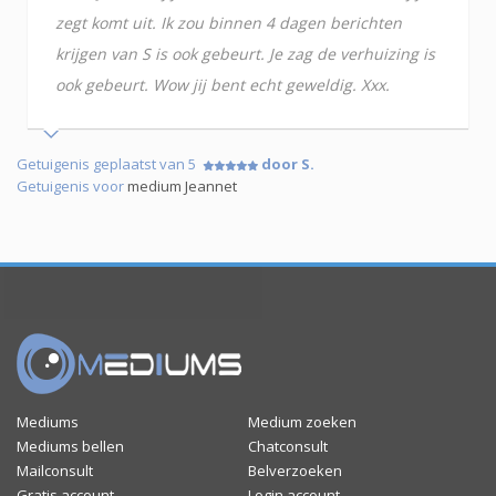
zegt komt uit. Ik zou binnen 4 dagen berichten
krijgen van S is ook gebeurt. Je zag de verhuizing is
ook gebeurt. Wow jij bent echt geweldig. Xxx.
Getuigenis geplaatst van 5
door S.
Getuigenis voor
medium Jeannet
Mediums
Medium zoeken
Mediums bellen
Chatconsult
Mailconsult
Belverzoeken
Gratis account
Login account