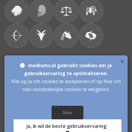
×
Bronnen & sitemap
mediums.nl gebruikt cookies om je
gebruikservaring te optimaliseren.
Consulenten
Klik op Ja om cookies te accepteren of op Nee om
niet-noodzakelijke cookies te weigeren.
Vacatures Mediums
Werken als Medium
Inloggen als Medium
Nee
Mediums.nl
© sinds 2006 - 2026
- mediums Nederland
Ja
, ik wil de beste gebruikservaring