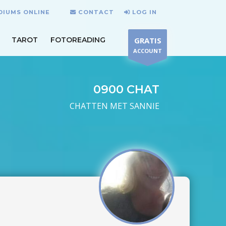
DIUMS ONLINE
CONTACT
LOG IN
TAROT
FOTOREADING
GRATIS
ACCOUNT
0900 CHAT
CHATTEN MET SANNIE