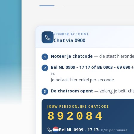
ZONDER ACCOUNT
Chat via 0900
Noteer je chatcode
— die staat hieronder
1
Bel NL 0909 - 17 17 of BE 0903 - 69 690
e
2
in.
Je betaalt hier enkel per seconde.
De chatroom opent
— zolang je belt, cha
3
JOUW PERSOONLIJKE CHATCODE
892084
Bel NL 0909 - 17 17
€ 0,90 per minuut