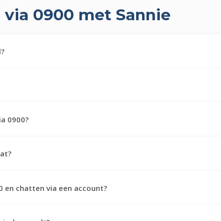
 via 0900 met Sannie
l?
ia 0900?
hat?
00 en chatten via een account?