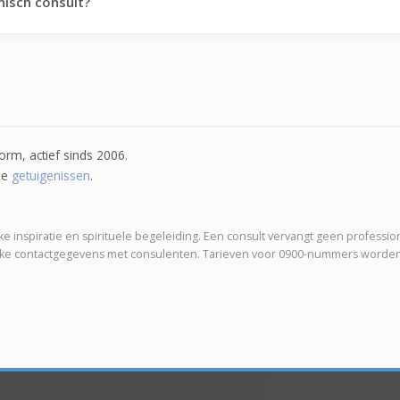
nisch consult?
orm, actief sinds 2006.
de
getuigenissen
.
 inspiratie en spirituele begeleiding. Een consult vervangt geen professionel
ijke contactgegevens met consulenten. Tarieven voor 0900-nummers worden 