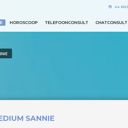
44 ME
E
HOROSCOOP
TELEFOONCONSULT
CHATCONSULT
NNIE
EDIUM SANNIE