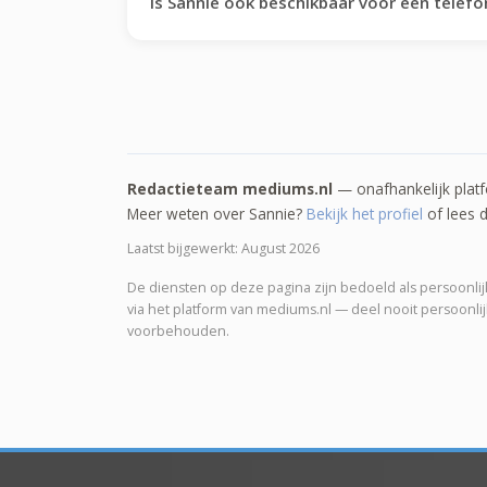
Is Sannie ook beschikbaar voor een telefo
Redactieteam mediums.nl
— onafhankelijk platf
Meer weten over Sannie?
Bekijk het profiel
of lees 
Laatst bijgewerkt: August 2026
De diensten op deze pagina zijn bedoeld als persoonlijke
via het platform van mediums.nl — deel nooit persoonl
voorbehouden.