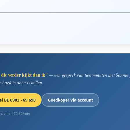
 die verder kijkt dan ik"
— een gesprek van tien minuten met Sannie g
 hoeft te doen is bellen.
el BE 0903 - 69 690
Goedkoper via account
unt vanaf €0,80/min