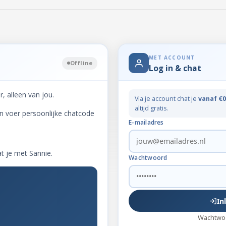
MET ACCOUNT
Offline
Log in & chat
, alleen van jou.
Via je account chat je
vanaf €0
altijd gratis.
n voer persoonlijke chatcode
E-mailadres
t je met Sannie.
Wachtwoord
In
Wachtwo