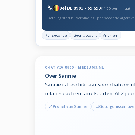
Bel BE 0903 - 69 690
€ 1,50 per minuut
Betaling start bij verbinding · per seconde afgerek
Per seconde
Geen account
Anoniem
CHAT VIA 0900 · MEDIUMS.NL
Over Sannie
Sannie is beschikbaar voor chatconsul
relatiecoach en tarotkaarten. Al 2 jaa
Profiel van Sannie
Getuigenissen ove