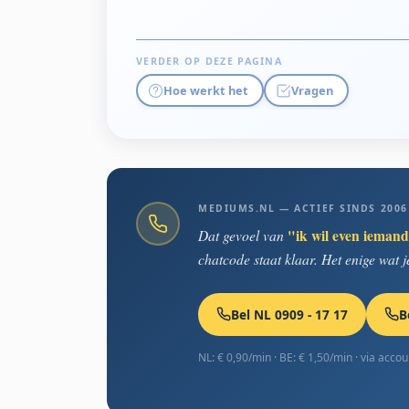
VERDER OP DEZE PAGINA
Hoe werkt het
Vragen
MEDIUMS.NL — ACTIEF SINDS 2006
Dat gevoel van
"ik wil even iemand
chatcode staat klaar. Het enige wat je
Bel NL 0909 - 17 17
B
NL: € 0,90/min · BE: € 1,50/min · via acco