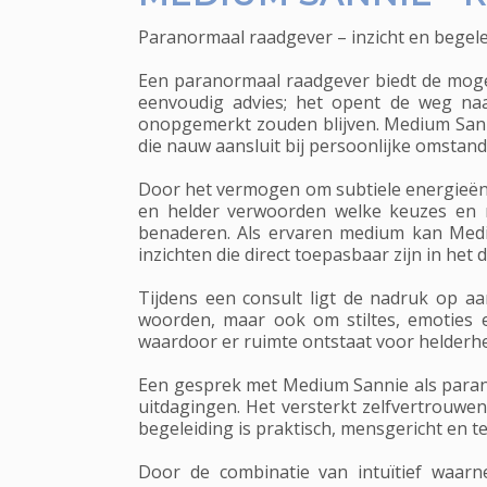
Paranormaal raadgever – inzicht en begel
Een paranormaal raadgever biedt de mogel
eenvoudig advies; het opent de weg na
onopgemerkt zouden blijven. Medium Sanni
die nauw aansluit bij persoonlijke omstan
Door het vermogen om subtiele energieën
en helder verwoorden welke keuzes en mo
benaderen. Als ervaren medium kan Mediu
inzichten die direct toepasbaar zijn in het d
Tijdens een consult ligt de nadruk op a
woorden, maar ook om stiltes, emoties e
waardoor er ruimte ontstaat voor helderhei
Een gesprek met Medium Sannie als parano
uitdagingen. Het versterkt zelfvertrouwen
begeleiding is praktisch, mensgericht en te
Door de combinatie van intuïtief waar