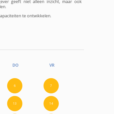
ver geeft niet alleen inzicht, maar ook
len.
paciteiten te ontwikkelen.
DO
VR
6
7
13
14