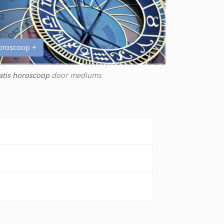
oroscoop +
atis horoscoop
door mediums