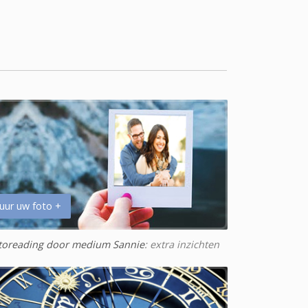
uur uw foto +
toreading door medium Sannie
: extra inzichten