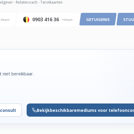
dgever - Relatiecoach - Tarotkaarten
0903 416 36
GETUIGENIS
STUU
90cpm
150cpm
niet bereikbaar.
consult
Bekijk
beschikbare
mediums voor telefoonco