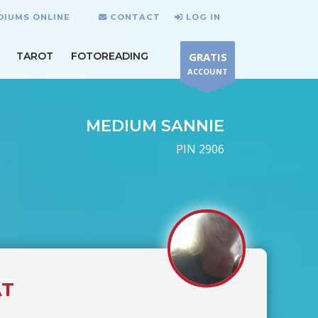
DIUMS ONLINE
CONTACT
LOG IN
TAROT
FOTOREADING
GRATIS
ACCOUNT
MEDIUM SANNIE
PIN 2906
AT