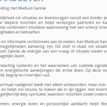
eiding met Medium Sannie
ijkheid om situaties en levensvragen vanuit een breder per
ar diepere inzichten en helpt verborgen patronen en ka
e combineert intuïtieve waarneming met een scherp inner
digheden en behoeften.
 en informatie rechtstreeks aan te voelen, kan Medium Sa
gelijkheden aanwezig zijn. Dit stelt in staat om situa
m Sannie de energie van een vraag of situatie voelen en
agelijks leven.
andachtig luisteren en het waarnemen van subtiele signal
n energetische aanwijzingen die ertoe doen. Op deze mani
d, begrip en innerlijke rust.
rmaal raadgever biedt niet alleen antwoorden, maar ook 
 en helpt om keuzes te maken die in lijn liggen met innerli
gelijkertijd diep spiritueel, waardoor inzichten zowel onder
nemen, energie lezen en persoonlijke aandacht helpt 