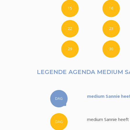
15
16
22
23
29
30
LEGENDE AGENDA MEDIUM S
medium Sannie heef
DAG
medium Sannie heeft 
DAG