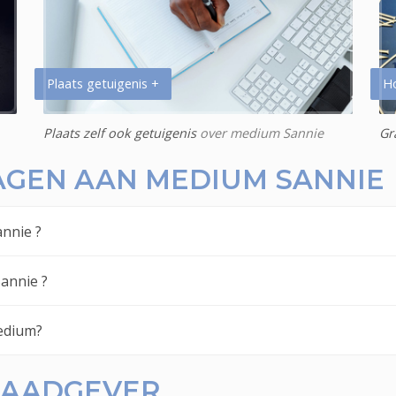
Plaats getuigenis +
H
Plaats zelf ook getuigenis
over medium Sannie
Gr
AGEN AAN MEDIUM SANNIE
nnie ?
annie ?
edium?
 RAADGEVER