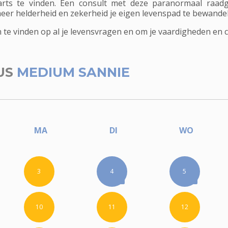
arts te vinden. Een consult met deze paranormaal raadge
eer helderheid en zekerheid je eigen levenspad te bewande
 vinden op al je levensvragen en om je vaardigheden en ca
US
MEDIUM SANNIE
MA
DI
WO
3
4
5
10
11
12