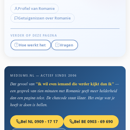
Profiel van Romanie
Getuigenissen over Romanie
VERDER OP DEZE PAGINA
Hoe werkt het
Vragen
MEDIUMS.NL — ACTIEF SINDS 2006
"ik wil even iemand die verder kijkt dan ik"
Dat gevoel van
—
een gesprek van tien minuten met Romanie geeft meer helderheid
dan een pagina tekst. De chatcode staat klaar. Het enige wat je
hoeft te doen is bellen.
Bel NL 0909 - 17 17
Bel BE 0903 - 69 690