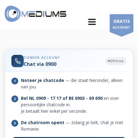
Ga naar inhoud
GRATIS
ACCOUNT
ZONDER ACCOUNT
Offline
Chat via 0900
Noteer je chatcode
— die staat hieronder, alleen
1
van jou.
Bel NL 0909 - 17 17 of BE 0903 - 69 690
en voer
2
persoonlijke chatcode in.
Je betaalt hier enkel per seconde.
De chatroom opent
— zolang je belt, chat je met
3
Romanie.