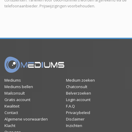
consulenten. Tarieven voor 0900-nummers worden afgerekend via de
telefoonaanbieder. Prijswijzigingen voorbehouden.
Mediums
Medium zoeken
Mediums bellen
Chatconsult
Mailconsult
Belverzoeken
Gratis account
Login account
Kwaliteit
F.A.Q
Contact
Privacybeleid
Algemene voorwaarden
Disclaimer
Klacht
Inzichten
Over ons