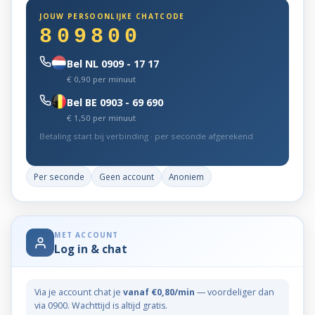
JOUW PERSOONLIJKE CHATCODE
809800
Bel NL 0909 - 17 17
€ 0,90 per minuut
Bel BE 0903 - 69 690
€ 1,50 per minuut
Betaling start bij verbinding · per seconde afgerekend
Per seconde
Geen account
Anoniem
MET ACCOUNT
Log in & chat
Via je account chat je
vanaf €0,80/min
— voordeliger dan
via 0900. Wachttijd is altijd gratis.