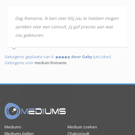
Dag Romanie, Ik ben zeer blij jou te hebben mogen
spreken voor een consult, jij gaf precies aan wat
zou gebeuren.
Getuigenis geplaatst van 4
door Gaby
(uit Loker)
Getuigenis voor
medium Romanie
Mediums
Medium zoeken
Mediums bellen
Chatconsult