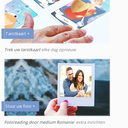
Tarotkaart +
Trek uw tarotkaart
elke dag opnieuw
Stuur uw foto +
Fotoreading door medium Romanie
: extra inzichten