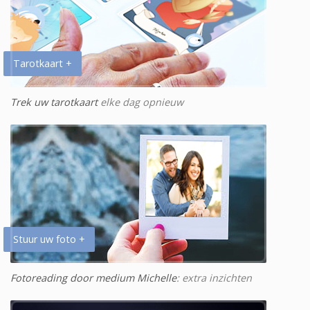
Tarotkaart +
Trek uw tarotkaart
elke dag opnieuw
Stuur uw foto +
Fotoreading door medium Michelle
: extra inzichten