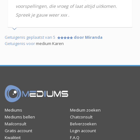
voorspellingen, die vroeg of laat altijd uitkomen.
Spreek je gauw weer xxx .
Getuigenis geplaatst van 5
door Miranda
Getuigenis voor
medium Karen
Mediums
Medium zoeken
Mediums bellen
Chatconsult
Mailconsult
Belverzoeken
Gratis account
Login account
Kwaliteit
F.A.Q