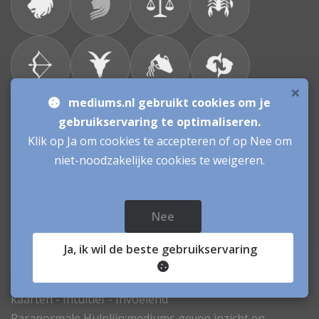
×
mediums.nl gebruikt cookies om je
gebruikservaring te optimaliseren.
Bronnen & sitemap
Klik op Ja om cookies te accepteren of op Nee om
niet-noodzakelijke cookies te weigeren.
Consulenten
Vacatures Mediums
Werken als Medium
Inloggen als Medium
Nee
Ja
, ik wil de beste gebruikservaring
Mediums.nl
© sinds 2006 - 2026
- mediums Nederland - medium Karen: Lenormand
kaarten - Intuitief - Invoelend
Paranormale Hulplijn:mediums geven inzicht en