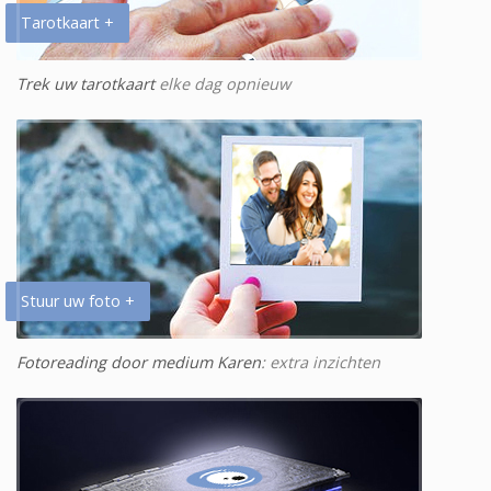
Tarotkaart +
Trek uw tarotkaart
elke dag opnieuw
Stuur uw foto +
Fotoreading door medium Karen
: extra inzichten