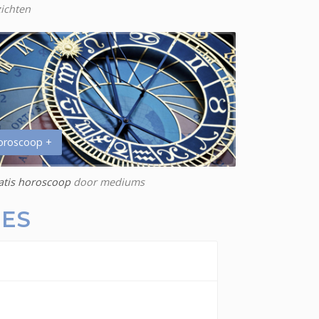
zichten
oroscoop +
atis horoscoop
door mediums
NES