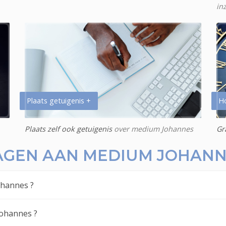
in
Plaats getuigenis +
H
Plaats zelf ook getuigenis
over medium Johannes
Gr
AGEN AAN MEDIUM JOHAN
ohannes ?
Johannes ?