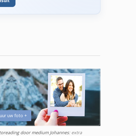
nsult
uur uw foto +
toreading door medium Johannes
: extra