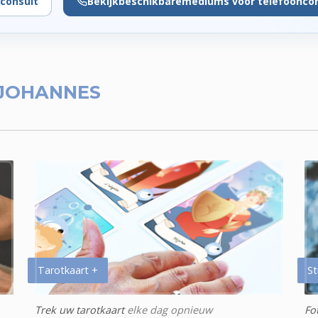
consult
Bekijk
beschikbare
mediums voor telefoonco
JOHANNES
Tarotkaart +
St
Trek uw tarotkaart
elke dag opnieuw
Fo