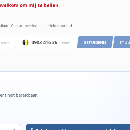
 welkom om mij te bellen.
ium - Contact overledenen - Helderhorend
0903 416 36
GETUIGENIS
STUU
90cpm
150cpm
nt niet bereikbaar.