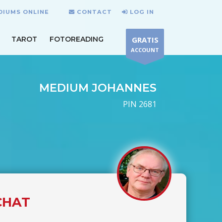
DIUMS ONLINE
CONTACT
LOG IN
TAROT
FOTOREADING
GRATIS
ACCOUNT
MEDIUM JOHANNES
PIN 2681
CHAT