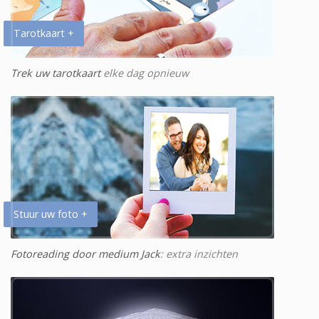
Tarotkaart +
Trek uw tarotkaart
elke dag opnieuw
Stuur uw foto +
Fotoreading door medium Jack
: extra inzichten