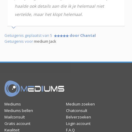
haalde ook details aan die ik je helemaal niet
vertelde, maar het klopt helemaal.
Getuigenis geplaatst van 5
door Chantal
Getuigenis voor
medium Jack
Mediums
Medium zoeken
Mediums bellen
Chatconsult
Mailconsult
Belverzoeken
Gratis account
Login account
Kwaliteit
F.A.Q