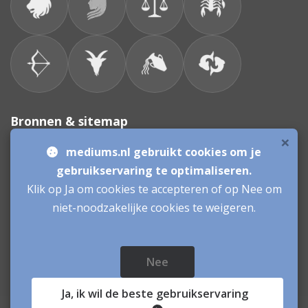
Bronnen & sitemap
×
mediums.nl gebruikt cookies om je
Consulenten
gebruikservaring te optimaliseren.
Klik op Ja om cookies te accepteren of op Nee om
Vacatures Mediums
Werken als Medium
Inloggen als Medium
niet-noodzakelijke cookies te weigeren.
Mediums.nl
© sinds 2006 - 2026
Nee
- mediums Nederland - medium Jack: Medium -
Spiritueel advies - Kaartleggen
Ja
, ik wil de beste gebruikservaring
Paranormale Hulplijn:mediums geven inzicht en