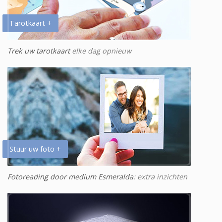
Tarotkaart +
Trek uw tarotkaart
elke dag opnieuw
Stuur uw foto +
Fotoreading door medium Esmeralda
: extra inzichten