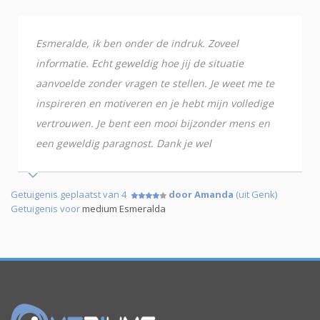
Esmeralde, ik ben onder de indruk. Zoveel
informatie. Echt geweldig hoe jij de situatie
aanvoelde zonder vragen te stellen. Je weet me te
inspireren en motiveren en je hebt mijn volledige
vertrouwen. Je bent een mooi bijzonder mens en
een geweldig paragnost. Dank je wel
Getuigenis geplaatst van 4
door Amanda
(uit Genk)
Getuigenis voor
medium Esmeralda