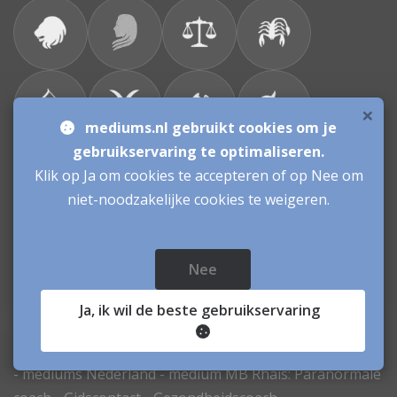
×
mediums.nl gebruikt cookies om je
gebruikservaring te optimaliseren.
Klik op Ja om cookies te accepteren of op Nee om
Bronnen & sitemap
niet-noodzakelijke cookies te weigeren.
Consulenten
Nee
Vacatures Mediums
Werken als Medium
Inloggen als Medium
Ja
, ik wil de beste gebruikservaring
Mediums.nl
© sinds 2006 - 2026
- mediums Nederland - medium MB Rhais: Paranormale