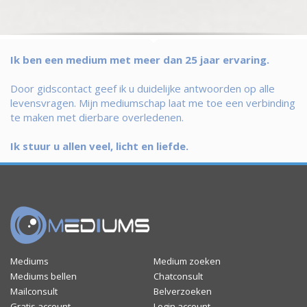
Ik ben een medium met meer dan 25 jaar ervaring.
Door gidscontact geef ik u duidelijke antwoorden op alle
levensvragen. Mijn mediumschap laat me toe een verbinding
te maken met dierbare overledenen.
Ik stuur u allen veel, licht en liefde.
Mediums
Medium zoeken
Mediums bellen
Chatconsult
Mailconsult
Belverzoeken
Gratis account
Login account