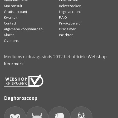
Mediums bellen
Chatconsult
Mailconsult
Belverzoeken
Gratis account
Login account
Kwaliteit
F.A.Q
Contact
Privacybeleid
Algemene voorwaarden
Disclaimer
Klacht
Inzichten
Over ons
Mediums.nl draagt sinds 2012 het officiële
Webshop
Keurmerk
.
Daghoroscoop