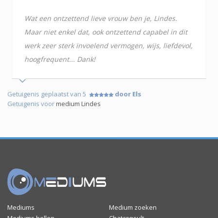
Wat een ontzettend lieve vrouw ben je, Lindes.
Maar niet enkel dat, ook ontzettend capabel in dit
werk zeer sterk invoelend vermogen, wijs, liefdevol,
hoogfrequent... Dank!
Getuigenis geplaatst van 5
door Els
Getuigenis voor
medium Lindes
Mediums
Medium zoeken