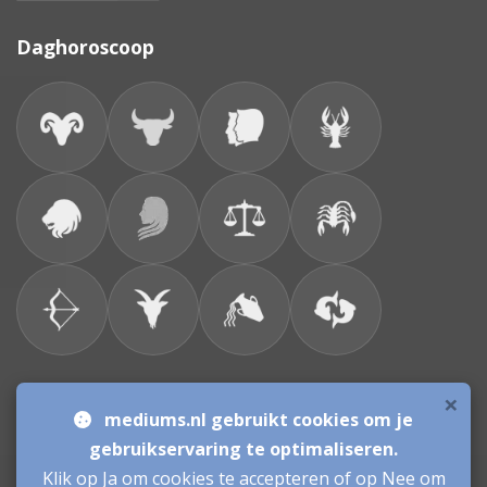
Daghoroscoop
×
Bronnen & sitemap
mediums.nl gebruikt cookies om je
gebruikservaring te optimaliseren.
Consulenten
Klik op Ja om cookies te accepteren of op Nee om