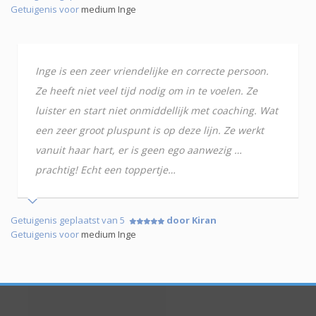
Getuigenis voor
medium Inge
Inge is een zeer vriendelijke en correcte persoon.
Ze heeft niet veel tijd nodig om in te voelen. Ze
luister en start niet onmiddellijk met coaching. Wat
een zeer groot pluspunt is op deze lijn. Ze werkt
vanuit haar hart, er is geen ego aanwezig …
prachtig! Echt een toppertje…
Getuigenis geplaatst van 5
door Kiran
Getuigenis voor
medium Inge