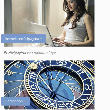
Bezoek profielpagina +
Profielpagina
van medium Inge
Horoscoop +