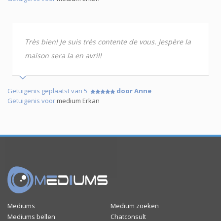
Très bien! Je suis très contente de vous. Jespère la
maison sera la en avril!
Getuigenis geplaatst van 5
door Anne
Getuigenis voor
medium Erkan
Mediums
Medium zoeken
Mediums bellen
Chatconsult