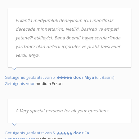
Erkan'la medyumluk deneyimim için inan?lmaz
derecede minnettar?m. Netli?i, basireti ve empati
yetene?i etkileyici. Bana önemli hayat sorular?mda
yard?mc? olan de?erli içgörüler ve pratik tavsiyeler
verdi, Miya.
Getuigenis geplaatst van 5
door Miya
(uit Baarn)
Getuigenis voor
medium Erkan
A Very special persoon for all your questiens.
Getuigenis geplaatst van 5
door Fa