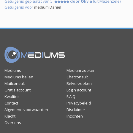
Getuigenis geplaatst van 5
door Olivia
(uit Mazenzele)
Getuigenis voor
medium Daniel
Mediums
Medium zoeken
Mediums bellen
Chatconsult
Mailconsult
Belverzoeken
Gratis account
Login account
Kwaliteit
F.A.Q
Contact
Privacybeleid
Algemene voorwaarden
Disclaimer
Klacht
Inzichten
Over ons