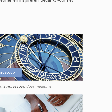
teunen en inspireren. Bedankt voor het
oroscoop +
atis Horoscoop
door mediums