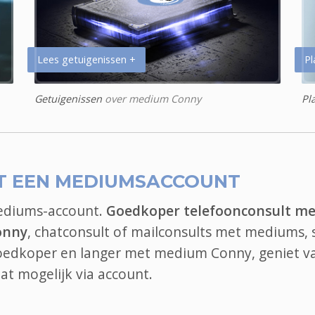
Lees getuigenissen +
Pl
Getuigenissen
over medium Conny
Pl
T EEN MEDIUMSACCOUNT
mediums-account.
Goedkoper telefoonconsult me
onny
, chatconsult of mailconsults met mediums, 
goedkoper en langer met medium Conny, geniet va
at
mogelijk via account.