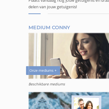
Plaats vandaag nog jouw getuigenis en draa
delen van jouw getuigenis!
MEDIUM CONNY
Onze mediums +
Beschikbare mediums