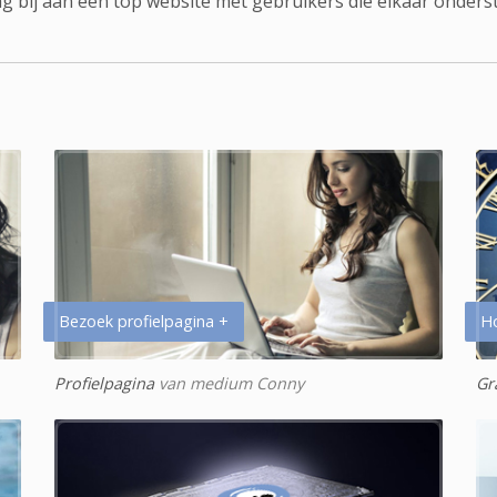
g bij aan een top website met gebruikers die elkaar onders
Bezoek profielpagina +
H
Profielpagina
van medium Conny
Gr