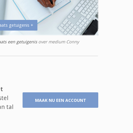
aats getuigenis +
aats een getuigenis
over medium Conny
t
stel
MAAK NU EEN ACCOUNT
n tal