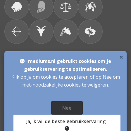
×
Bronnen & sitemap
mediums.nl gebruikt cookies om je
gebruikservaring te optimaliseren.
Consulenten
Klik op Ja om cookies te accepteren of op Nee om
niet-noodzakelijke cookies te weigeren.
Vacatures Mediums
Werken als Medium
Inloggen als Medium
Nee
Mediums.nl
© sinds 2006 - 2026
- mediums Nederland
Ja
, ik wil de beste gebruikservaring
Paranormale Hulplijn:mediums geven inzicht en