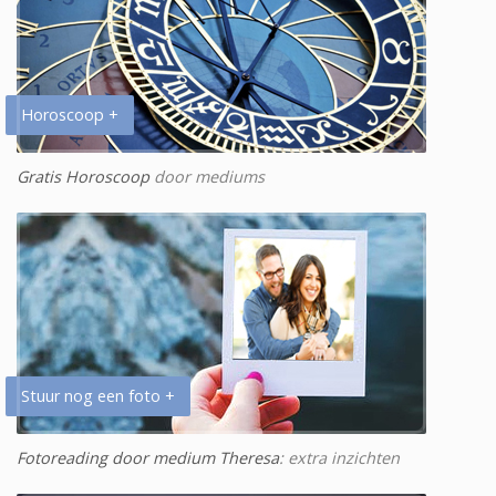
Horoscoop +
Gratis Horoscoop
door mediums
Stuur nog een foto +
Fotoreading door medium Theresa
: extra inzichten