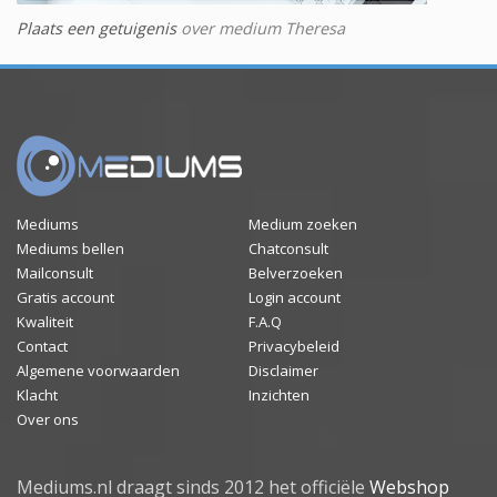
Plaats een getuigenis
over medium Theresa
Mediums
Medium zoeken
Mediums bellen
Chatconsult
Mailconsult
Belverzoeken
Gratis account
Login account
Kwaliteit
F.A.Q
Contact
Privacybeleid
Algemene voorwaarden
Disclaimer
Klacht
Inzichten
Over ons
Mediums.nl draagt sinds 2012 het officiële
Webshop